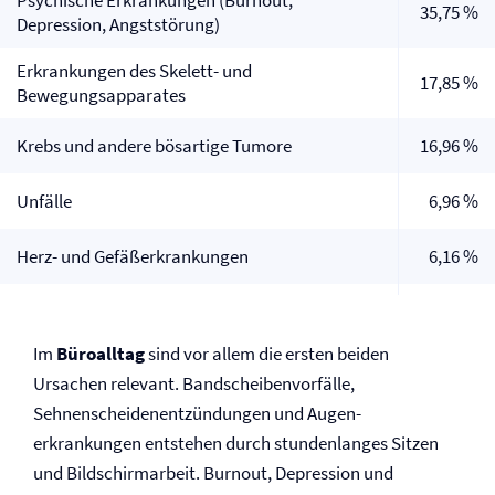
Psychische Erkrankungen (Burnout,
35,75 %
Depression, Angststörung)
Erkrankungen des Skelett- und
17,85 %
Bewegungsapparates
Krebs und andere bösartige Tumore
16,96 %
Unfälle
6,96 %
Herz- und Gefäß­erkrankungen
6,16 %
Im
Büroalltag
sind vor allem die ersten beiden
Ursachen relevant. Bandscheibenvorfälle,
Sehnenscheiden­entzündungen und Augen­
erkrankungen entstehen durch stundenlanges Sitzen
und Bildschirmarbeit. Burnout, Depression und