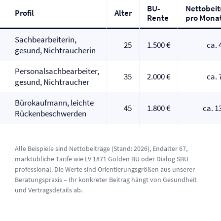
BU-
Nettobeit
Profil
Alter
Rente
pro Mona
Sachbearbeiterin,
25
1.500 €
ca. 
gesund, Nichtraucherin
Personalsachbearbeiter,
35
2.000 €
ca. 
gesund, Nichtraucher
Bürokaufmann, leichte
45
1.800 €
ca. 1
Rückenbeschwerden
Alle Beispiele sind Nettobeiträge (Stand: 2026), Endalter 67,
marktübliche Tarife wie LV 1871 Golden BU oder Dialog SBU
professional. Die Werte sind Orientierungsgrößen aus unserer
Beratungspraxis – Ihr konkreter Beitrag hängt von Gesundheit
und Vertragsdetails ab.