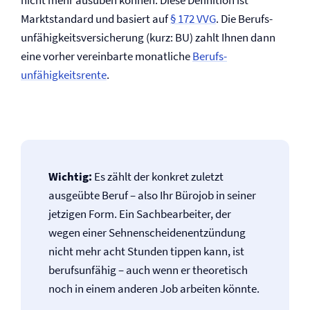
nicht mehr ausüben können. Diese Definition ist
Marktstandard und basiert auf
§ 172 VVG
. Die Berufs­
unfähigkeits­versicherung (kurz: BU) zahlt Ihnen dann
eine vorher vereinbarte monatliche
Berufs­
unfähigkeitsrente
.
Wichtig:
Es zählt der konkret zuletzt
ausgeübte Beruf – also Ihr Bürojob in seiner
jetzigen Form. Ein Sachbearbeiter, der
wegen einer Sehnenscheiden­entzündung
nicht mehr acht Stunden tippen kann, ist
berufsunfähig – auch wenn er theoretisch
noch in einem anderen Job arbeiten könnte.