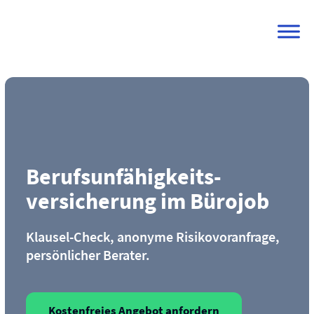
Skip
to
content
Berufs­unfähigkeits­
versicherung im Bürojob
Klausel-Check, anonyme Risikovoranfrage,
persönlicher Berater.
Kostenfreies Angebot anfordern