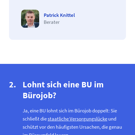
Patrick Knittel
Berater
Lohnt sich eine BU im
Bürojob?
Ja, eine BU lohnt sich im Bürojob doppelt: Sie
schließt die
staatliche Versorgungslücke
und
schützt vor den häufigsten Ursachen, die genau