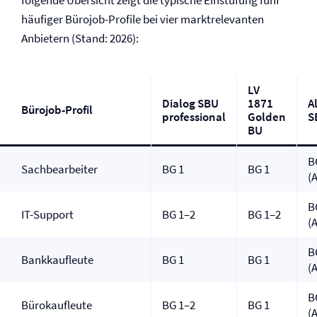
folgende Übersicht zeigt die typische Einstufung fünf
häufiger Bürojob-Profile bei vier marktrelevanten
Anbietern (Stand: 2026):
LV
Dialog SBU
1871
A
Bürojob-Profil
professional
Golden
S
BU
B
Sachbearbeiter
BG 1
BG 1
(
B
IT-Support
BG 1–2
BG 1–2
(
B
Bankkaufleute
BG 1
BG 1
(A
B
Bürokaufleute
BG 1–2
BG 1
(