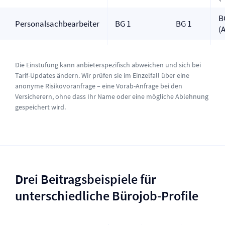
B
Personalsachbearbeiter
BG 1
BG 1
(A
Die Einstufung kann anbieterspezifisch abweichen und sich bei
Tarif-Updates ändern. Wir prüfen sie im Einzelfall über eine
anonyme Risikovoranfrage – eine Vorab-Anfrage bei den
Versicherern, ohne dass Ihr Name oder eine mögliche Ablehnung
gespeichert wird.
Drei Beitragsbeispiele für
unterschiedliche Bürojob-Profile