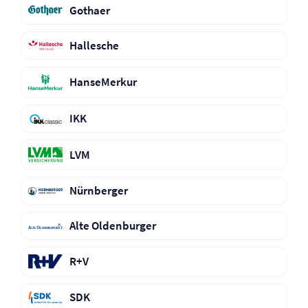
Gothaer
Hallesche
HanseMerkur
IKK
LVM
Nürnberger
Alte Oldenburger
R+V
SDK