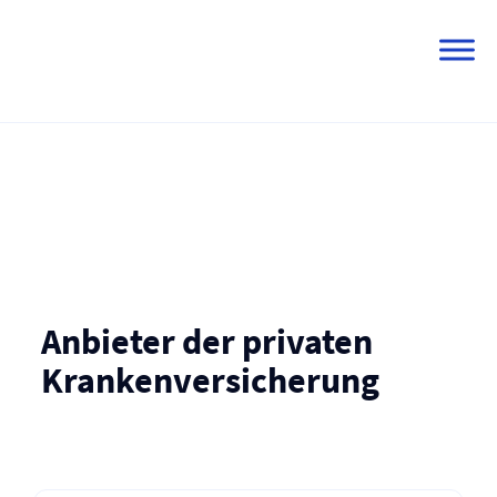
Skip
to
content
Anbieter der privaten
Kranken­versicherung