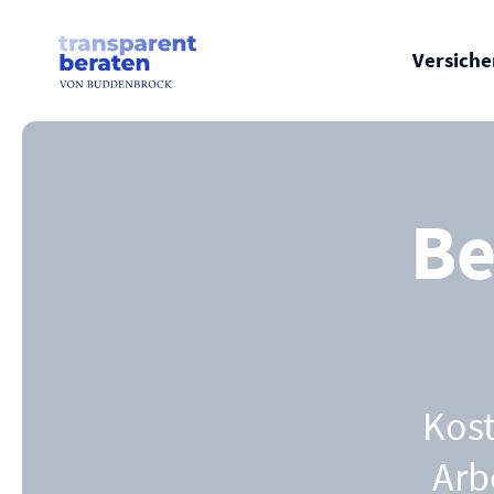
Skip
to
content
Versich
Be
Kost
Arb