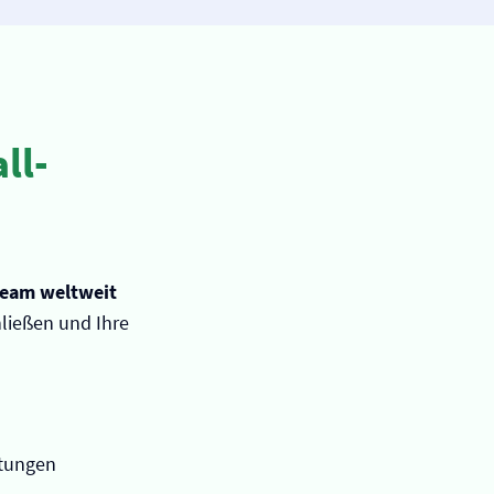
ll­
eam weltweit
hließen und Ihre
stungen