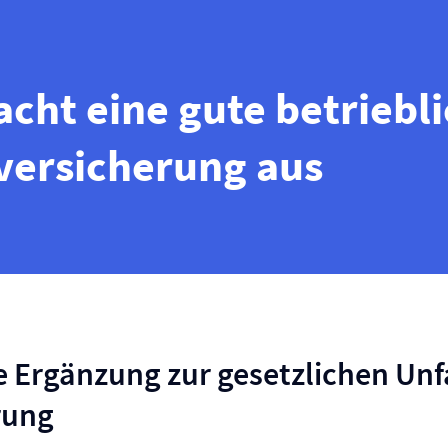
cht eine gute betriebl
­versicherung aus
 Ergänzung zur gesetzlichen Unfa
rung