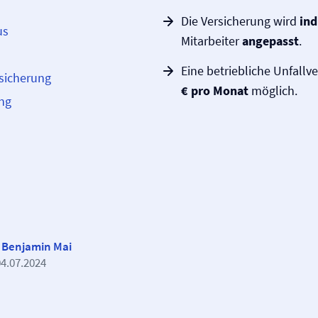
Die Versicherung wird
ind
us
Mitarbeiter
angepasst
.
Eine betriebliche Unfall­v
rsicherung
€ pro Monat
möglich.
ng
h
Benjamin Mai
04.07.2024