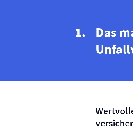
Das ma
Unfall
Wertvolle
versiche