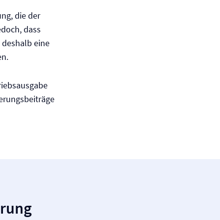
ung, die der
jedoch, dass
t deshalb eine
en.
triebsausgabe
herungsbeiträge
erung