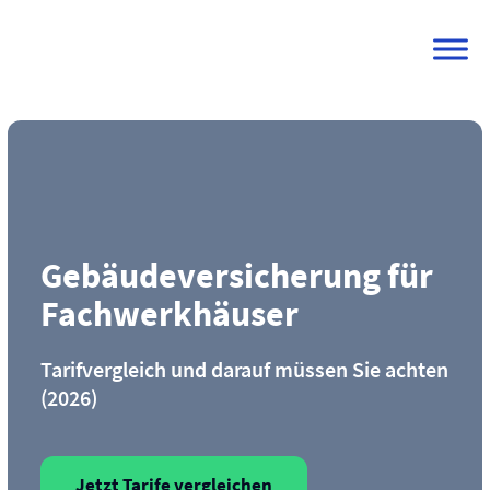
Skip
to
content
Gebäude­versicherung für
Fachwerkhäuser
Tarifvergleich und darauf müssen Sie achten
(2026)
Jetzt Tarife vergleichen