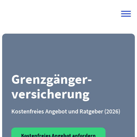
Skip
to
content
Grenzgänger­
versicherung
Kostenfreies Angebot und Ratgeber (2026)
Kostenfreies Angebot anfordern