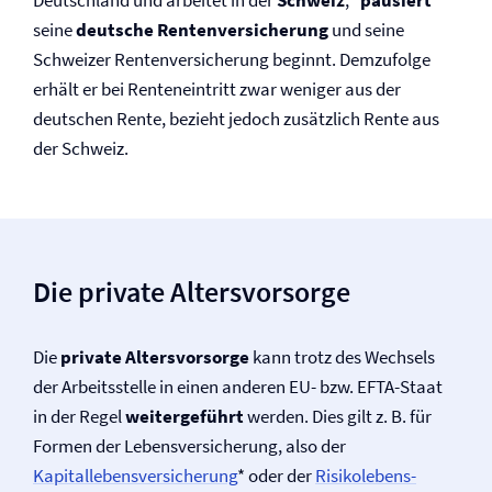
Deutschland und arbeitet in der
Schweiz
, “
pausiert
”
seine
deutsche Renten­versicherung
und seine
Schweizer Renten­versicherung beginnt. Demzufolge
erhält er bei Renteneintritt zwar weniger aus der
deutschen Rente, bezieht jedoch zusätzlich Rente aus
der Schweiz.
Die private Altersvorsorge
Die
private Altersvorsorge
kann trotz des Wechsels
der Arbeitsstelle in einen anderen EU- bzw. EFTA-Staat
in der Regel
weitergeführt
werden. Dies gilt z. B. für
Formen der Lebens­versicherung, also der
Kapitallebens­versicherung
* oder der
Risikolebens­