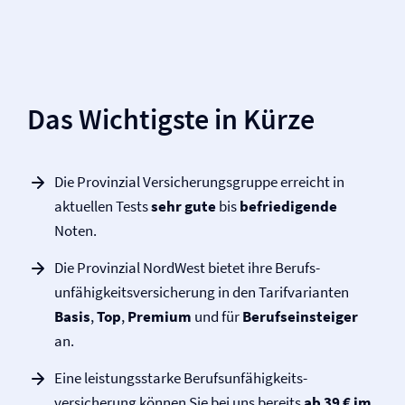
Das Wichtigste in Kürze
Die Provinzial Versicherungsgruppe erreicht in
aktuellen Tests
sehr gute
bis
befriedigende
Noten.
Die Provinzial NordWest bietet ihre Berufs­
unfähigkeits­versicherung in den Tarifvarianten
Basis
,
Top
,
Premium
und für
Berufseinsteiger
an.
Eine leistungsstarke Berufs­unfähigkeits­
versicherung können Sie bei uns bereits
ab 39 € im