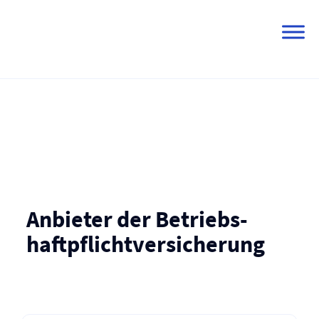
Skip
to
content
Anbieter der Betriebs­
haftpflicht­versicherung