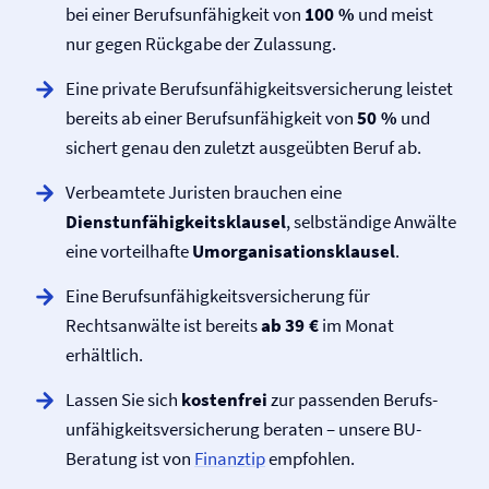
bei einer Berufs­unfähigkeit von
100 %
und meist
nur gegen Rückgabe der Zulassung.
Eine private Berufs­unfähigkeits­versicherung leistet
bereits ab einer Berufs­unfähigkeit von
50 %
und
sichert genau den zuletzt ausgeübten Beruf ab.
Verbeamtete Juristen brauchen eine
Dienstunfähigkeits­klausel
, selbständige Anwälte
eine vorteilhafte
Umorganisationsklausel
.
Eine Berufs­unfähigkeits­versicherung für
Rechtsanwälte ist bereits
ab 39 €
im Monat
erhältlich.
Lassen Sie sich
kostenfrei
zur passenden Berufs­
unfähigkeits­versicherung beraten – unsere BU-
Beratung ist von
Finanztip
empfohlen.