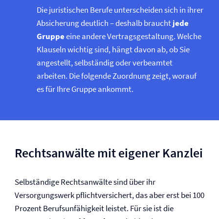
Die juristischen Berufe unterscheiden sich in ihrer
Absicherung deutlich – deshalb braucht
jede
Gruppe
eine andere Vertragsgestaltung. Welche
Klauseln wichtig sind, hängt davon ab, ob Sie
angestellt, selbständig oder verbeamtet
arbeiten. Die folgende Zuordnung zeigt, worauf
es für Ihre Gruppe ankommt.
Rechtsanwälte mit eigener Kanzlei
Selbständige Rechtsanwälte sind über ihr
Versorgungswerk pflichtversichert, das aber erst bei 100
Prozent Berufs­unfähigkeit leistet. Für sie ist die