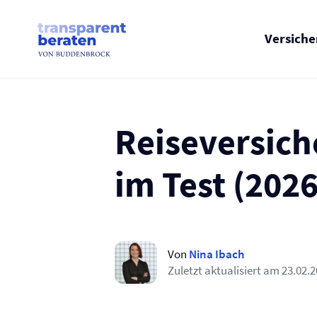
Skip
to
content
Versich
Reise­versic
im Test (2026
Von
Nina Ibach
Zuletzt aktualisiert am
23.02.