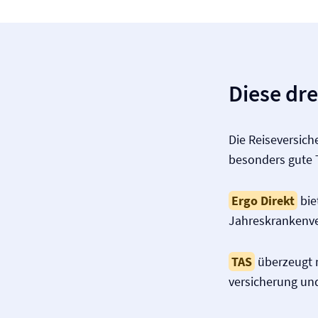
Diese dre
Die Reise­versic
besonders gute T
Ergo Direkt
bie
Jahreskranken­ve
TAS
überzeugt m
versicherung und