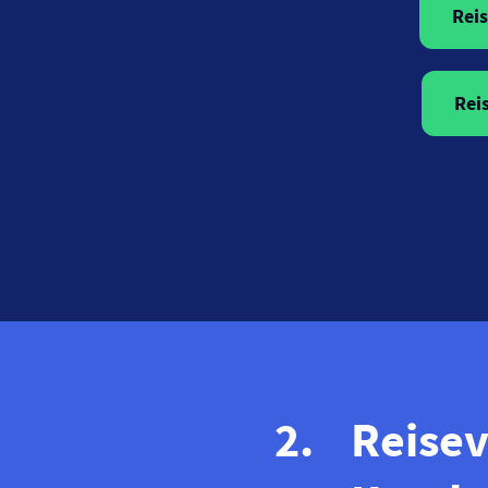
Reis
Rei
Reise­