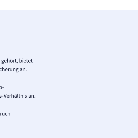
 gehört, bietet
icherung an.
p-
-Verhältnis an.
bruch­