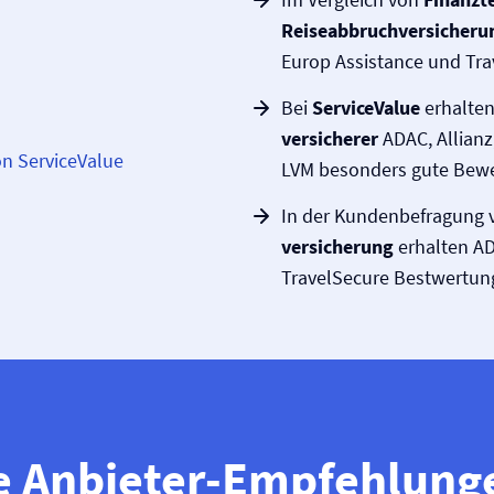
Reiseabbruch­versicheru
Europ Assistance und Tra
Bei
ServiceValue
erhalten
versicherer
ADAC, Allianz
on ServiceValue
LVM besonders gute Bewer
In der Kundenbefragung
versicherung
erhalten AD
TravelSecure Bestwertun
e Anbieter-Empfehlung