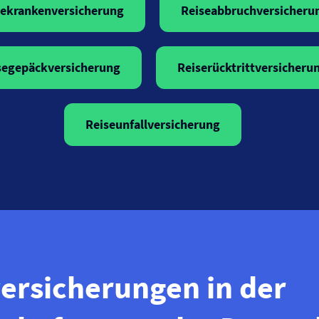
ekranken­versicherung
Reiseabbruch­versicheru
segepäck­versicherung
Reiserücktritt­versicheru
Reiseunfall­versicherung
versicherungen in der