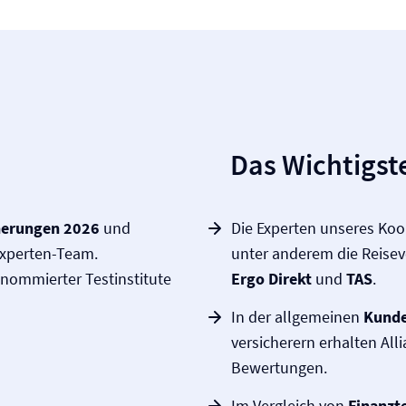
Das Wichtigste
cherungen 2026
und
Die Experten unseres Ko
xperten-Team.
unter anderem die Reise­
enommierter Testinstitute
Ergo Direkt
und
TAS
.
In der allgemeinen
Kunde
versicherern erhalten All
Bewertungen.
Im Vergleich von
Finanzt