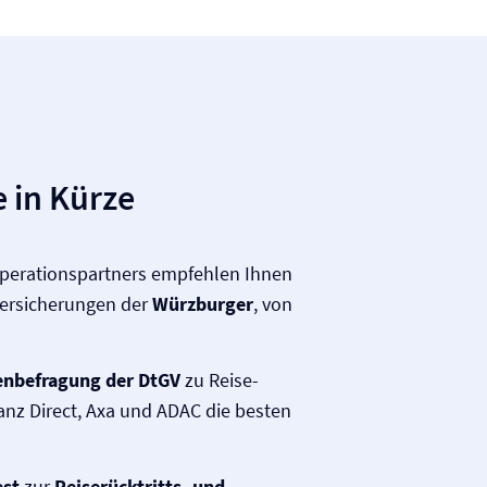
 in Kürze
operationspartners empfehlen Ihnen
versicherungen der
Würzburger
, von
nbefragung
der DtGV
zu Reise­
ianz Direct, Axa und ADAC die besten
est
zur
Reiserücktritts- und