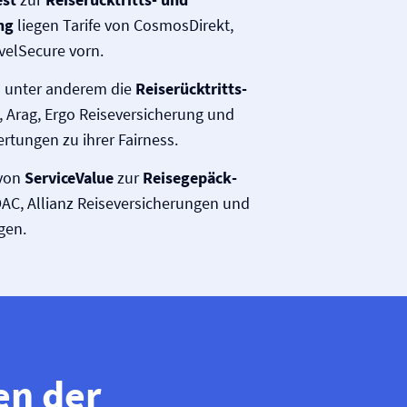
ng
liegen Tarife von CosmosDirekt,
velSecure vorn.
 unter anderem die
Reiserücktritts­
, Arag, Ergo Reise­versicherung und
tungen zu ihrer Fairness.
 von
ServiceValue
zur
Reisegepäck­
AC, Allianz Reise­versicherungen und
gen.
en der