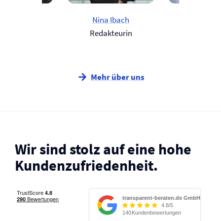
Björn Wolter
Nina Ibach
Martin H
Berater
Redakteurin
Berat
Mehr über uns
Wir sind stolz auf eine hohe
Kunden­zufriedenheit.