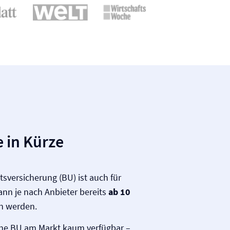
 in Kürze
ts­versicherung (BU) ist auch für
ann je nach Anbieter bereits
ab 10
n werden.
eine BU am Markt kaum verfügbar –