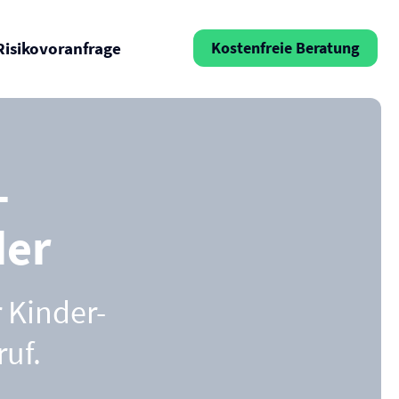
Risikovoranfrage
Kostenfreie Beratung
­
der
r Kinder-
ruf.