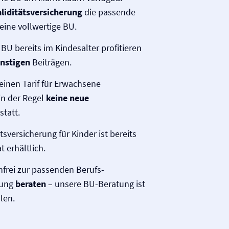
liditäts­versicherung
die passende
eine vollwertige BU.
BU bereits im Kindesalter profitieren
nstigen
Beiträgen.
 einen Tarif für Erwachsene
in der Regel
keine neue
statt.
ts­versicherung für Kinder ist bereits
 erhältlich.
nfrei zur passenden Berufs­
rung
beraten
– unsere BU-Beratung ist
len.