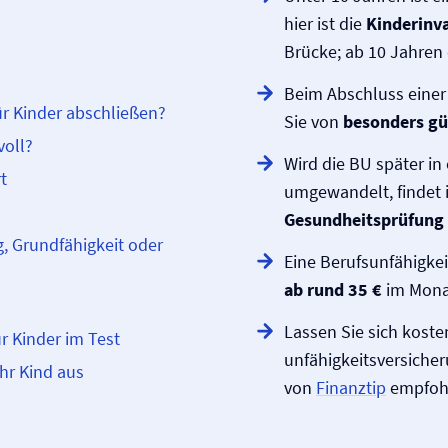
hier ist die
Kinderinva
Brücke; ab 10 Jahren 
Beim Abschluss einer 
r Kinder abschließen?
Sie von
besonders gü
voll?
Wird die BU später in
t
umgewandelt, findet 
Gesundheitsprüfung
ng, Grundfähigkeit oder
Eine Berufs­unfähigkei
ab rund 35 €
im Monat
Lassen Sie sich koste
ür Kinder im Test
unfähigkeits­versiche
Ihr Kind aus
von
Finanztip
empfoh