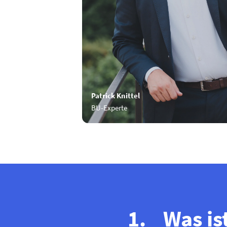
Patrick Knittel
BU-Experte
Was is