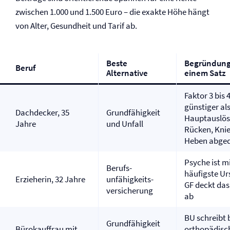
zwischen 1.000 und 1.500 Euro – die exakte Höhe hängt
von Alter, Gesundheit und Tarif ab.
Beste
Begründung
Beruf
Alternative
einem Satz
Faktor 3 bis 
günstiger al
Dachdecker, 35
Grundfähigkeit
Hauptauslös
Jahre
und Unfall
Rücken, Kni
Heben abge
Psyche ist mi
Berufs­
häufigste Ur
Erzieherin, 32 Jahre
unfähigkeits­
GF deckt das
versicherung
ab
BU schreibt 
Grundfähigkeit
Bürokauffrau mit
orthopädisc