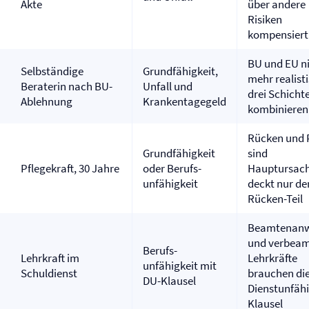
Akte
über andere
Risiken
kompensiert
BU und EU n
Selbständige
Grundfähigkeit,
mehr realisti
Beraterin nach BU-
Unfall und
drei Schicht
Ablehnung
Krankentagegeld
kombinieren
Rücken und 
Grundfähigkeit
sind
Pflegekraft, 30 Jahre
oder Berufs­
Hauptursach
unfähigkeit
deckt nur de
Rücken-Teil
Beamtenanw
und verbeam
Berufs­
Lehrkraft im
Lehrkräfte
unfähigkeit mit
Schuldienst
brauchen di
DU-Klausel
Dienstunfähi
Klausel