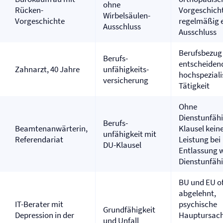
ohne
Rücken-
Vorgeschich
Wirbelsäulen-
Vorgeschichte
regelmäßig 
Ausschluss
Ausschluss
Berufsbezug
Berufs­
entscheidend
Zahnarzt, 40 Jahre
unfähigkeits­
hochspeziali
versicherung
Tätigkeit
Ohne
Dienstunfähi
Berufs­
Beamtenanwärterin,
Klausel kein
unfähigkeit mit
Referendariat
Leistung bei
DU-Klausel
Entlassung 
Dienstunfähi
BU und EU of
abgelehnt,
IT-Berater mit
psychische
Grundfähigkeit
Depression in der
Hauptursach
und Unfall