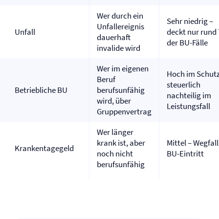
Wer durch ein
Sehr niedrig –
Unfallereignis
Unfall
deckt nur rund
dauerhaft
der BU-Fälle
invalide wird
Wer im eigenen
Hoch im Schutz
Beruf
steuerlich
Betriebliche BU
berufsunfähig
nachteilig im
wird, über
Leistungsfall
Gruppenvertrag
Wer länger
krank ist, aber
Mittel – Wegfall
Krankentagegeld
noch nicht
BU-Eintritt
berufsunfähig