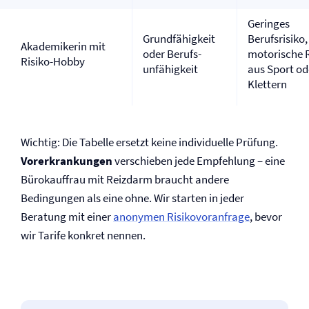
Geringes
Grundfähigkeit
Berufsrisiko,
Akademikerin mit
oder Berufs­
motorische R
Risiko-Hobby
unfähigkeit
aus Sport od
Klettern
Wichtig: Die Tabelle ersetzt keine individuelle Prüfung.
Vor­erkrankungen
verschieben jede Empfehlung – eine
Bürokauffrau mit Reizdarm braucht andere
Bedingungen als eine ohne. Wir starten in jeder
Beratung mit einer
anonymen Risikovoranfrage
, bevor
wir Tarife konkret nennen.