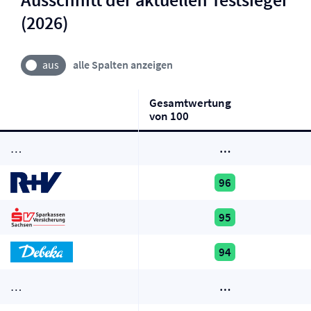
(2026)
alle Spalten anzeigen
Gesamtwertung
von 100
…
…
96
95
94
…
…