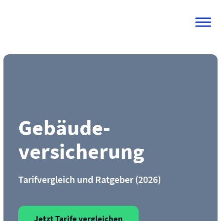
Skip
to
content
Gebäude­
versicherung
Tarifvergleich und Ratgeber (2026)
Jetzt Tarife vergleichen