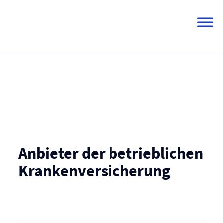
Skip
to
content
Anbieter der betrieblichen
Kranken­versicherung