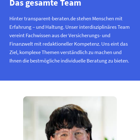
Das gesamte Team
Hinter transparent-beraten.de stehen Menschen mit
Erfahrung – und Haltung. Unser interdisziplinäres Team
vereint Fachwissen aus der Versicherungs- und
Finanzwelt mit redaktioneller Kompetenz. Uns eint das
Ziel, komplexe Themen verständlich zu machen und
Ihnen die bestmögliche individuelle Beratung zu bieten.