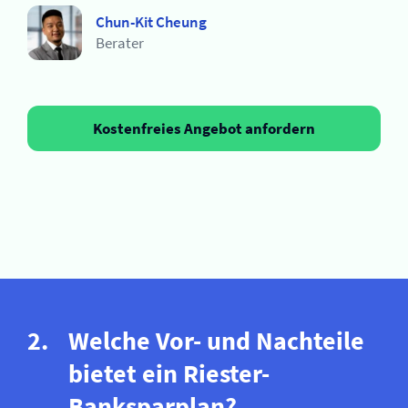
Chun-Kit Cheung
Berater
Kostenfreies Angebot anfordern
Welche Vor- und Nachteile
bietet ein Riester-
Banksparplan?