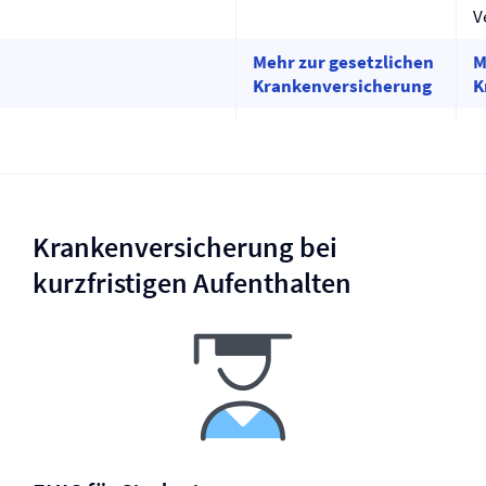
V
Mehr zur gesetzlichen
M
Kranken­versicherung
K
Kranken­versicherung bei
kurzfristigen Aufenthalten