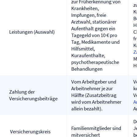
zur Früherkennung von
z
Krankheiten,
K
Impfungen, freie
B
Arztwahl, stationärer
H
Aufenthalt gegen ein
Leistungen (Auswahl)
C
Tagegeld von 10 € pro
f
Tag, Medikamente und
K
Hilfsmittel,
Z
Kuraufenthalte,
M
psychotherapeutische
H
Behandlungen
Vom Arbeitgeber und
V
Arbeitnehmer je zur
k
Zahlung der
Hälfte (Zusatzbeitrag
V
Versicherungsbeiträge
wird vom Arbeitnehmer
A
allein bezahlt).
A
D
Familienmitglieder sind
J
Versicherungskreis
mitversichert
b