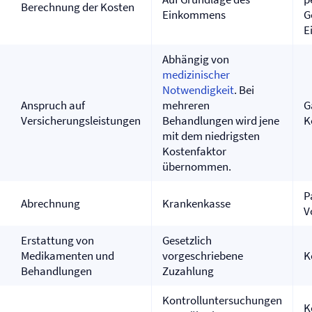
Berechnung der Kosten
Einkommens
G
E
Abhängig von
medizinischer
Notwendigkeit
. Bei
Anspruch auf
mehreren
G
Versicherungsleistungen
Behandlungen wird jene
K
mit dem niedrigsten
Kostenfaktor
übernommen.
P
Abrechnung
Krankenkasse
V
Erstattung von
Gesetzlich
Medikamenten und
vorgeschriebene
K
Behandlungen
Zuzahlung
Kontrolluntersuchungen
K