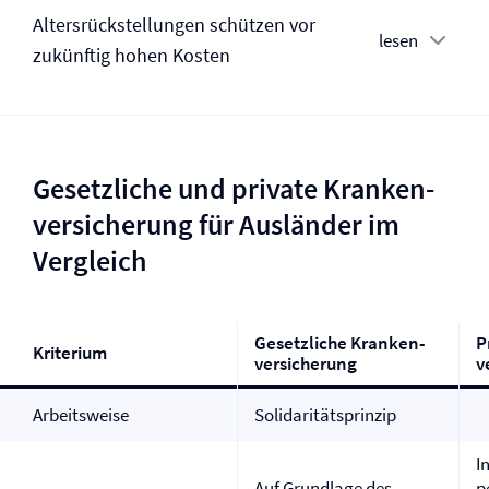
Altersrückstellungen schützen vor
lesen
zukünftig hohen Kosten
Gesetzliche und private Kranken­
versicherung für Ausländer im
Vergleich
Gesetzliche Kranken­
P
Kriterium
versicherung
v
Arbeitsweise
Solidaritätsprinzip
I
Auf Grundlage des
p