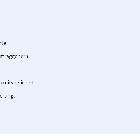
htet
uftraggebern
 mitversichert
herung,