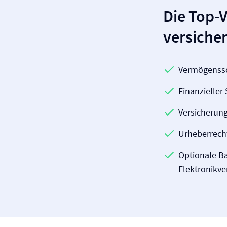
Die Top-V
versiche
Vermögenssch
Finanzielle
Versicherun
Urheberrecht
Optionale Ba
Elektronik­v