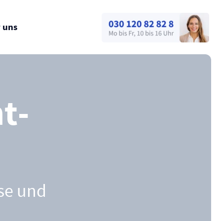
 uns
t­
sse und