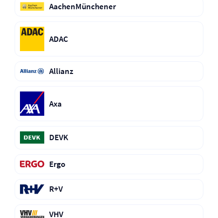
AachenMünchener
ADAC
Allianz
Axa
DEVK
Ergo
R+V
VHV