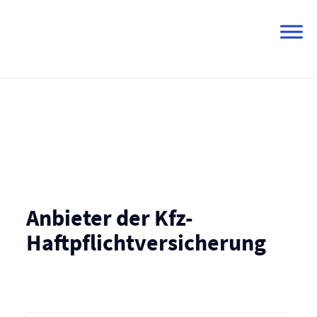
Skip
to
content
Anbieter der Kfz-
Haftpflicht­versicherung