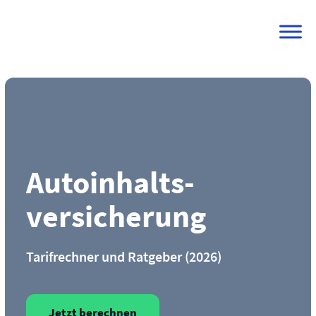
Skip
to
content
Autoinhalts­
versicherung
Tarifrechner und Ratgeber (2026)
Jetzt berechnen