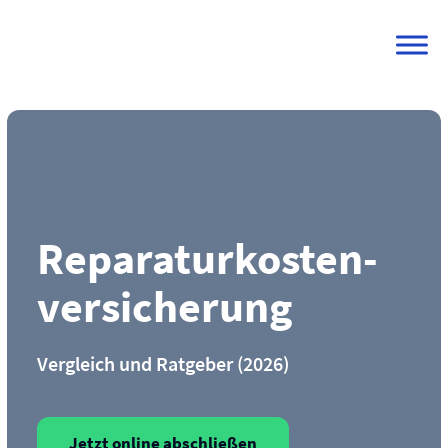
Skip
to
content
Reparaturkosten­
versicherung
Vergleich und Ratgeber (2026)
Jetzt online abschließen