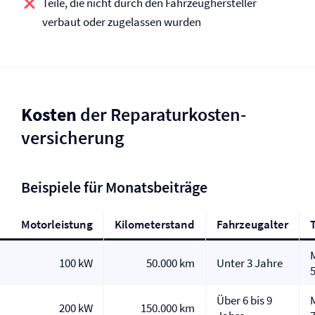
Teile, die nicht durch den Fahrzeughersteller
verbaut oder zugelassen wurden
Kosten
der Reparaturkosten­
versicherung
Beispiele für Monatsbeiträge
Motorleistung
Kilometerstand
Fahrzeugalter
T
100 kW
50.000 km
Unter 3 Jahre
Über 6 bis 9
200 kW
150.000 km