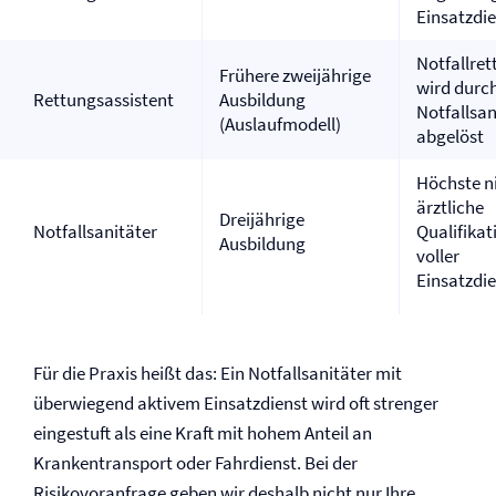
Einsatzdi
Notfallret
Frühere zweijährige
wird durc
Rettungsassistent
Ausbildung
Notfallsan
(Auslaufmodell)
abgelöst
Höchste n
ärztliche
Dreijährige
Notfallsanitäter
Qualifikat
Ausbildung
voller
Einsatzdi
Für die Praxis heißt das: Ein Notfallsanitäter mit
überwiegend aktivem Einsatzdienst wird oft strenger
eingestuft als eine Kraft mit hohem Anteil an
Krankentransport oder Fahrdienst. Bei der
Risikovoranfrage geben wir deshalb nicht nur Ihre