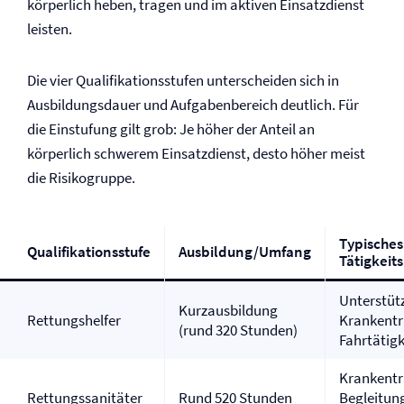
körperlich heben, tragen und im aktiven Einsatzdienst
leisten.
Die vier Qualifikationsstufen unterscheiden sich in
Ausbildungsdauer und Aufgabenbereich deutlich. Für
die Einstufung gilt grob: Je höher der Anteil an
körperlich schwerem Einsatzdienst, desto höher meist
die Risikogruppe.
Typisches
Qualifikationsstufe
Ausbildung/Umfang
Tätigkeits
Unterstüt
Kurzausbildung
Rettungshelfer
Krankentr
(rund 320 Stunden)
Fahrtätigk
Krankentr
Rettungssanitäter
Rund 520 Stunden
Begleitung