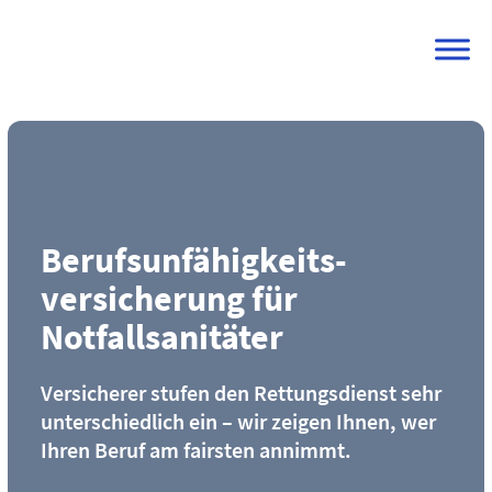
Skip
to
content
Berufs­unfähigkeits­
versicherung für
Notfallsanitäter
Versicherer stufen den Rettungsdienst sehr
unterschiedlich ein – wir zeigen Ihnen, wer
Ihren Beruf am fairsten annimmt.