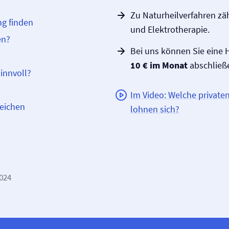
Zu Naturheilverfahren zä
ng finden
und Elektrotherapie.
en?
Bei uns können Sie eine H
10 € im Monat
abschließ
sinnvoll?
Im Video: Welche private
leichen
lohnen sich?
2024