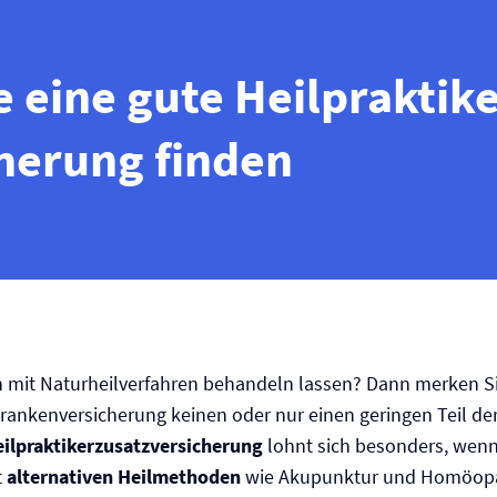
e eine gute Heilpraktike
herung finden
h mit Naturheilverfahren behandeln lassen? Dann merken Si
Kranken­versicherung keinen oder nur einen geringen Teil de
ilpraktikerzusatz­versicherung
lohnt sich besonders, wenn
t
alternativen Heilmethoden
wie Akupunktur und Homöopa