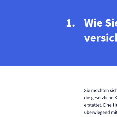
Wie Si
versic
Sie möchten sic
die gesetzliche 
erstattet. Eine
He
überwiegend mi