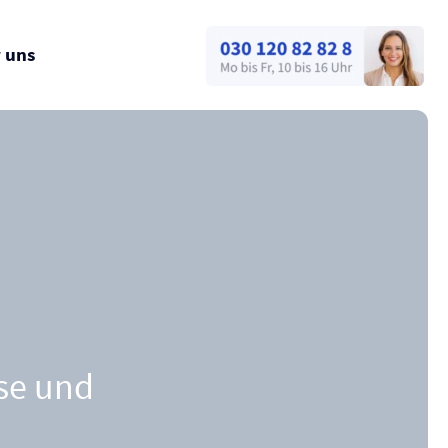
 uns
sse und