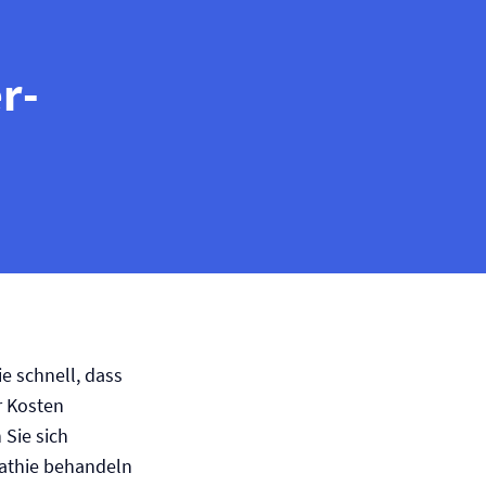
r­
e schnell, dass
r Kosten
 Sie sich
thie behandeln