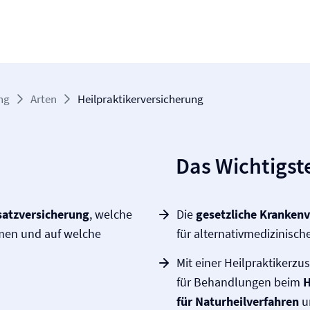
ng
Arten
Heilpraktiker­­versicherung
Das Wichtigste
satz­versicherung
, welche
Die
gesetzliche Kranken­
men und auf welche
für alternativmedizinisch
Mit einer Heilpraktikerzu
für Behandlungen beim
H
für Naturheilverfahren
u