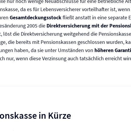
eile nur noch wenige Neuabschlüsse für eine betriebliche Al
nskasse, da es für Lebens­versicherer vorteilhafter ist, wenn
ihren
Gesamtdeckungsstock
fließt anstatt in eine separate 
tzesänderung 2005 die
Direkt­versicherung mit der Pension
t, löst die Direkt­versicherung weitgehend die Pensionskasse
äge, die bereits mit Pensionskassen geschlossen wurden, k
kungen haben, da sie unter Umständen von
höheren Garant
och nur, wenn diese Verzinsung auch tatsächlich erreicht wir
ionskasse in Kürze