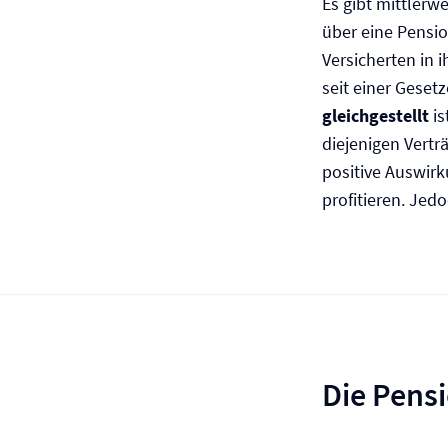
Es gibt mittlerw
über eine Pensio
Versicherten in 
seit einer Gese
gleichgestellt
is
diejenigen Vertr
positive Auswir
profitieren. Jed
Die Pens