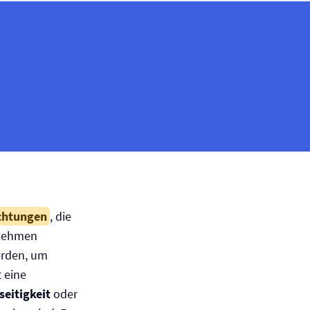
ichtungen
, die
rnehmen
erden, um
t eine
seitigkeit
oder