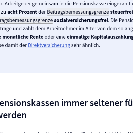
d Arbeitgeber gemeinsam in die Pensionskasse eingezahlt 
s zu
acht Prozent
der
Beitragsbemessungsgrenze
steuerfrei
tragsbemessungsgrenze
sozial­versicherungsfrei
. Die Pens
iträge und zahlt dem Arbeitnehmer im Alter von dem so ang
e monatliche Rente
oder eine
einmalige Kapitalauszahlun
se damit der
Direkt­versicherung
sehr ähnlich.
nsionskassen immer seltener fü
werden