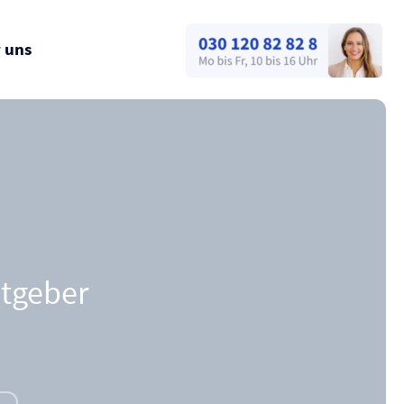
 uns
e
itgeber