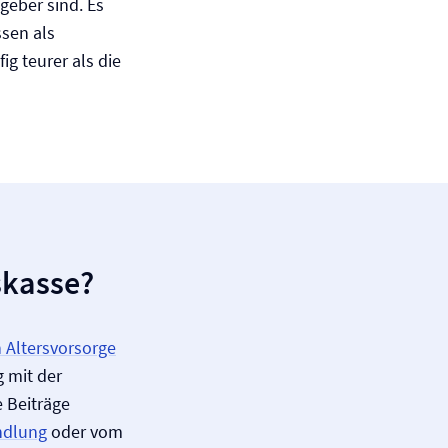
tgeber sind. Es
sen als
g teurer als die
skasse?
n Altersvorsorge
g mit der
 Beiträge
ndlung
oder vom