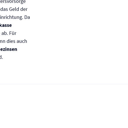
tersvorsorge
 das Geld der
Einrichtung. Da
skasse
 ab. Für
ann dies auch
iezinsen
d.