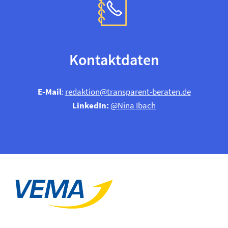
Kontaktdaten
E‑Mail
:
redaktion@transparent-beraten.de
LinkedIn:
@Nina Ibach