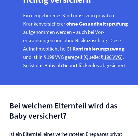
Ein neugeborenes Kind muss vom privaten
Kranken­versicherer
ohne Gesundheitsprüfung
aufgenommen werden – auch bei Vor­
erkrankungen und ohne Risikozuschlag. Diese
Aufnahmepflicht heißt
Kontrahierungszwang
und ist in § 198 VVG geregelt (Quelle:
§ 198 VVG
).
So ist das Baby ab Geburt lückenlos abgesichert.
Bei welchem Elternteil wird das
Baby versichert?
Ist ein Elternteil eines verheirateten Ehepaares privat