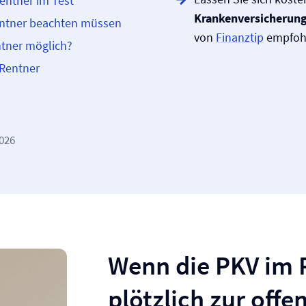
Rentner im Test
Kranken­versicherun
Rentner beachten müssen
von
Finanztip
empfoh
entner möglich?
 Rentner
2026
Wenn die PKV im 
plötzlich zur off