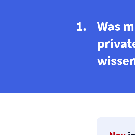
Was m
privat
wisse