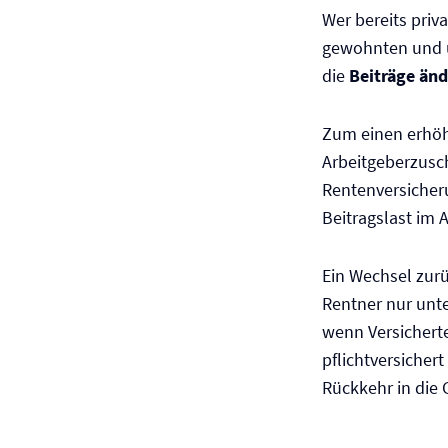
Wer bereits priva
gewohnten und u
die
Beiträge än
Zum einen erhöh
Arbeitgeberzusc
Renten­versicher
Beitragslast im A
Ein Wechsel zurü
Rentner nur unt
wenn Versichert
pflichtversicher
Rückkehr in die 