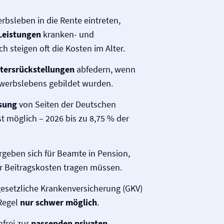
rbsleben in die Rente eintreten,
 Leistungen
kranken- und
ch steigen oft die Kosten im Alter.
ltersrückstellungen
abfedern, wenn
werbslebens gebildet wurden.
sung
von Seiten der Deutschen
st möglich – 2026 bis zu 8,75 % der
rgeben sich für Beamte in Pension,
er Beitragskosten tragen müssen.
gesetzliche Kranken­versicherung (GKV)
 Regel
nur schwer möglich
.
nfrei zur
passenden privaten