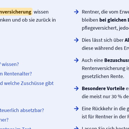
n­versicherung
wissen
Rentner, die vom Erwe
senken und ob sie zurück in
bleiben
bei gleichen
pflegeversichert, jedo
Dies lässt sich über
A
diese während des Er
Auch eine
Bezuschus
 wissen?
Renten­versicherung i
em Rentenalter?
gesetzlichen Rente.
nd welche Zuschüsse gibt
Besondere Vorteile
e
die meist nur 30 % d
Eine Rückkehr in die 
teuerlich absetzbar?
ist für Rentner in der
ner?
Lassen Sie sich koste