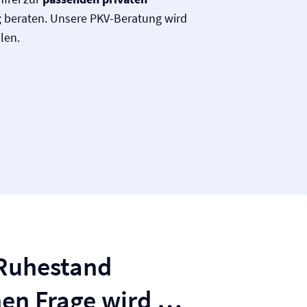
g
beraten. Unsere PKV-Beratung wird
len.
Ruhestand
enen Frage wird …