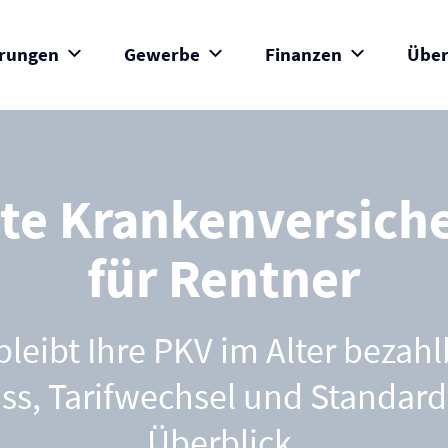
erungen
Gewerbe
Finanzen
Über
ate Kranken­versich
für Rentner
bleibt Ihre PKV im Alter bezahl
ss, Tarifwechsel und Standardt
Überblick.