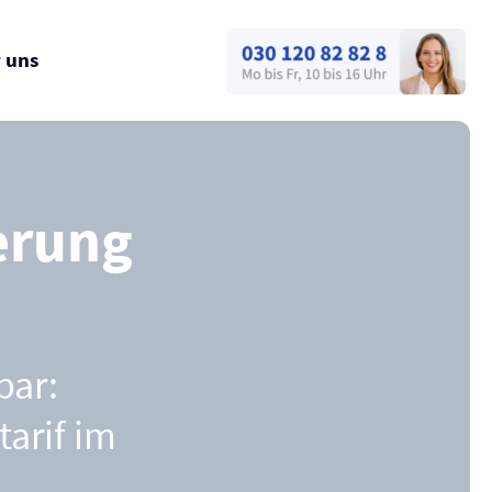
 uns
erung
bar:
arif im