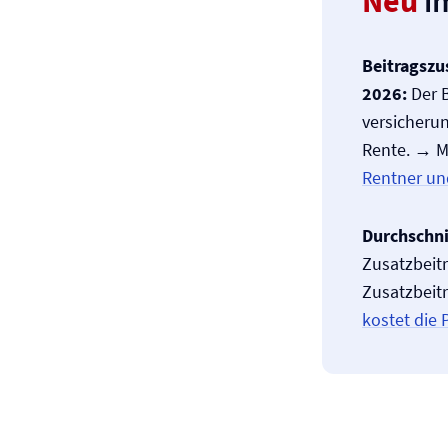
Neu
im
Beitragszu
2026:
Der B
versicherun
Rente. → M
Rentner un
Durchschni
Zusatzbeitr
Zusatzbeit
kostet die 