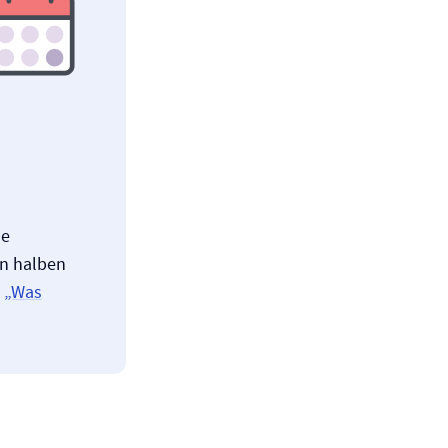
he
en halben
t
„Was