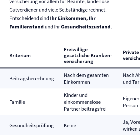
versicherung vor allem für Beamte, kinderlose
Gutverdiener und viele Selbständige rechnet.
Entscheidend sind
Ihr Einkommen, Ihr
Familienstand
und Ihr
Gesundheitszustand
.
Freiwillige
Private
Kriterium
gesetzliche Kranken­
versich
versicherung
Nach dem gesamten
Nach Al
Beitragsberechnung
Einkommen
und Tar
Kinder und
Eigener 
Familie
einkommenslose
Person
Partner beitragsfrei
Ja, Vor
Gesundheitsprüfung
Keine
wirken 