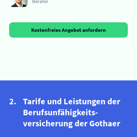
Berater
Kostenfreies Angebot anfordern
Tarife und Leistungen der
Berufs­unfähigkeits­
versicherung der Gothaer