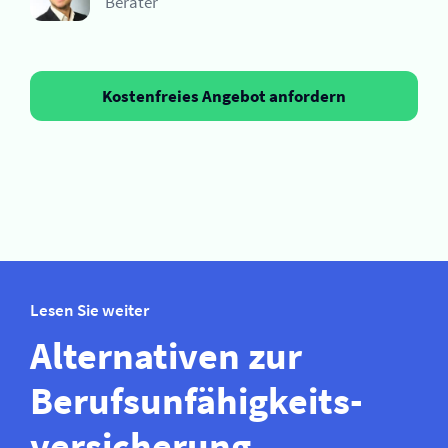
Berater
Kostenfreies Angebot anfordern
Lesen Sie weiter
Alternativen zur
Berufs­unfähigkeits­­
versicherung