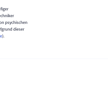
figer
Techniker
von psychischen
fgrund dieser
se
).