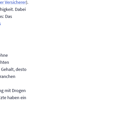
r Versicherer
).
higkeit. Dabei
s: Das
s
ohne
öhten
 Gehalt, desto
Branchen
ng mit Drogen
rzte haben ein