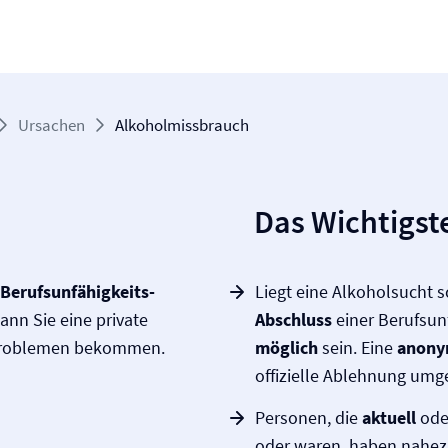
Ursachen
Alkoholmissbrauch
Das Wichtigste
Berufs­unfähigkeits­­
Liegt eine Alkoholsucht 
nn Sie eine private
Abschluss
einer Berufs­un
olproblemen bekommen.
möglich
sein. Eine
anonym
offizielle Ablehnung umg
Personen, die
aktuell
ode
oder waren, haben nahe