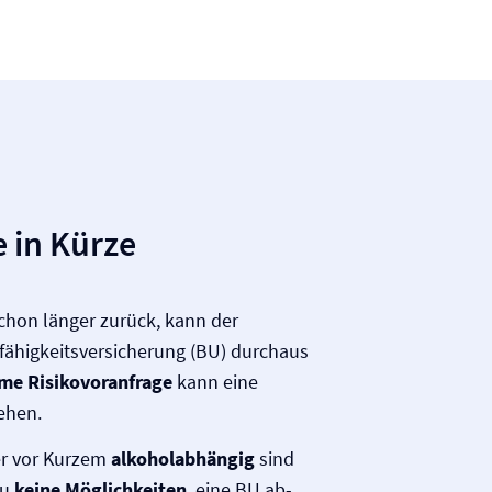
 in Kürze
schon länger zurück, kann der
fähigkeits­versicherung (BU) durchaus
e Risiko­voranfrage
kann eine
ehen.
r vor Kurzem
alkoholabhängig
sind
zu
keine Mög­lich­keiten
, eine BU ab­