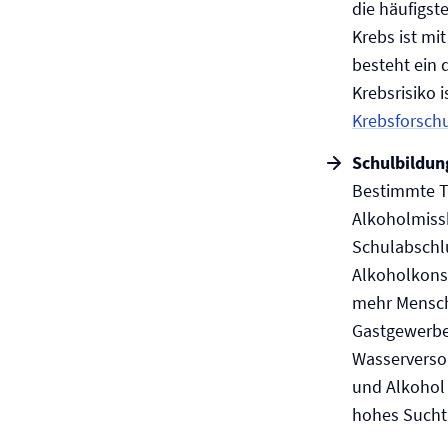
die häufigst
Krebs ist mi
besteht ein
Krebsrisiko 
Krebsforsch
Schulbildu
Bestimmte Te
Alkoholmissb
Schulabschl
Alkoholkonsu
mehr Mensch
Gastgewerbe
Wasserverso
und Alkohol 
hohes Suchtr