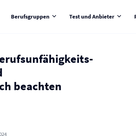
Berufsgruppen
Test und Anbieter
erufs­unfähigkeits­
d
ch beachten
2024