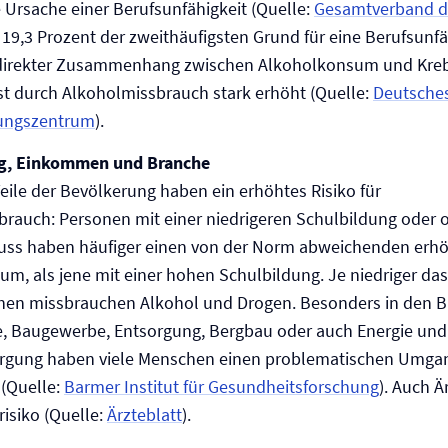
e Ursache einer Berufs­unfähigkeit (Quelle:
Gesamtverband de
t 19,3 Prozent der zweithäufigsten Grund für eine Berufs­unfä
 direkter Zusammenhang zwischen Alkoholkonsum und Kreb
ist durch Alkoholmissbrauch stark erhöht (Quelle:
Deutsche
ungszentrum
).
ng, Einkommen und Branche
ile der Bevölkerung haben ein erhöhtes Risiko für
rauch: Personen mit einer niedrigeren Schulbildung oder 
uss haben häufiger einen von der Norm abweichenden erh
m, als jene mit einer hohen Schulbildung. Je niedriger das
en missbrauchen Alkohol und Drogen. Besonders in den 
, Baugewerbe, Entsorgung, Bergbau oder auch Energie und
rgung haben viele Menschen einen problematischen Umga
(Quelle:
Barmer Institut für Gesundheitsforschung
). Auch Ä
isiko (Quelle:
Ärzteblatt
).