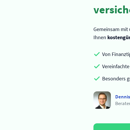
versic
Gemeinsam mit 
Ihnen
kostengün
Von Finanzti
Vereinfacht
Besonders gü
Dennis
Berate