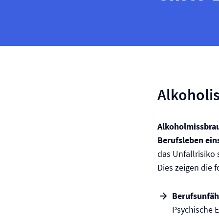
Alkoholi
Alkohol­miss­br
Berufsleben ein
das Unfallrisiko 
Dies zeigen die 
Berufs­unfäh
Psychische E