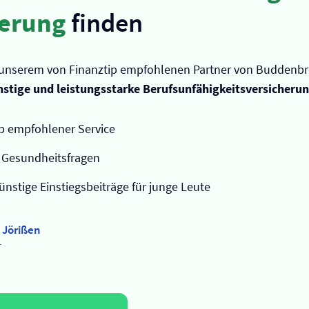
herung
finden
unserem von Finanztip empfohlenen Partner von Buddenbr
stige und leistungsstarke Berufs­unfähigkeits­versicheru
p empfohlener Service
e Gesundheitsfragen
nstige Einstiegsbeiträge für junge Leute
 Jörißen
r