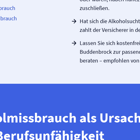
brauch
zuschließen.
sbrauch
Hat sich die Alkoholsuch
zahlt der Versicherer in d
Lassen Sie sich kostenfr
Buddenbrock zur passende
beraten – empfohlen von 
lmissbrauch als Ursac
Berufs­unfähigkeit