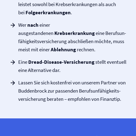
leistet sowohl bei Krebs­­erkrankungen als auch
bei
Folge­­erkrankungen
.
Wer
nach
einer
ausgestandenen
Krebserkrankung
eine Be­rufs­un­
fähig­keits­ver­sicher­ung abschließen möchte, muss
meist mit einer
Ablehnung
rechnen.
Eine
Dread-Disease-Versicherung
stellt eventuell
eine Alternative dar.
Lassen Sie sich kostenfrei von unserem Partner von
Buddenbrock zur passenden Berufs­unfähigkeits­
versicherung beraten – empfohlen von Finanztip.