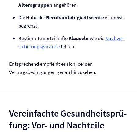
Altersgruppen
angehören.
Die Höhe der
Berufs­unfähigkeits­rente
ist meist
begrenzt.
Bestimmte vorteilhafte
Klauseln
wie die
Nach­ver­
siche­rungs­garan­tie
fehlen.
Entsprechend empfiehlt es sich, bei den
Vertragsbedingungen genau hinzusehen.
Vereinfachte Gesund­heits­prü­
fung: Vor- und Nachteile