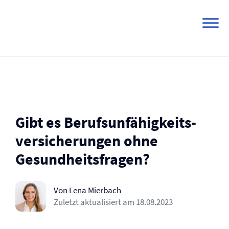
Skip
to
content
Gibt es Berufs­un­fähig­keits­
ver­siche­rungen ohne
Gesundheitsfragen?
Von Lena Mierbach
Zuletzt aktualisiert am
18.08.2023