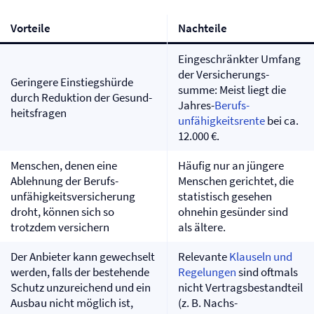
Vorteile
Nachteile
Eingeschränkter Umfang
der Versicherungs­
Geringere Einstiegshürde
summe: Meist liegt die
durch Reduktion der Ge­sund­
Jahres-
Berufs­
heits­fragen
unfähigkeitsrente
bei ca.
12.000 €.
Menschen, denen eine
Häufig nur an jüngere
Ablehnung der Berufs­
Menschen gerichtet, die
unfähigkeits­versicherung
statistisch gesehen
droht, können sich so
ohnehin gesünder sind
trotzdem versichern
als ältere.
Der Anbieter kann gewechselt
Relevante
Klauseln und
werden, falls der bestehende
Regelungen
sind oftmals
Schutz unzureichend und ein
nicht Vertrags­bestandteil
Ausbau nicht möglich ist,
(z. B. Nachs­­