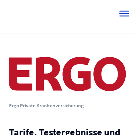
Skip
to
content
Ergo Private Kranken­versicherung
Tarife, Testergebnisse und