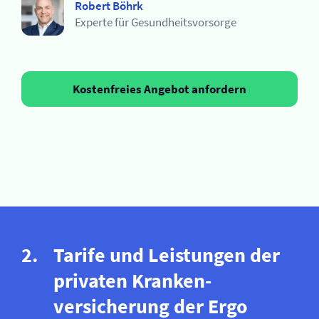
Robert Böhrk
Experte für Gesundheitsvorsorge
Kostenfreies Angebot anfordern
Tarife und Leistungen der
privaten Kranken­
versicherung der Ergo