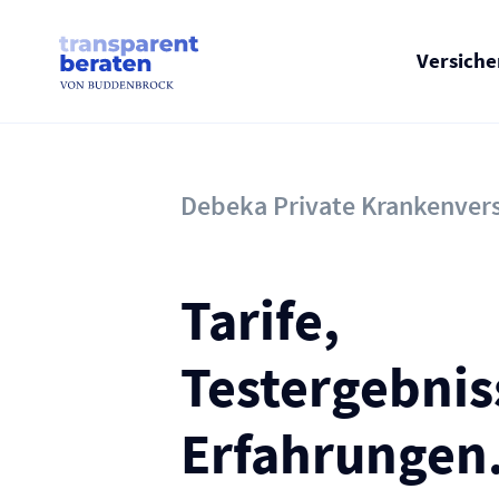
Skip
to
content
Versich
Debeka Private Kranken­ver
Tarife,
Testergebnis
Erfahrungen