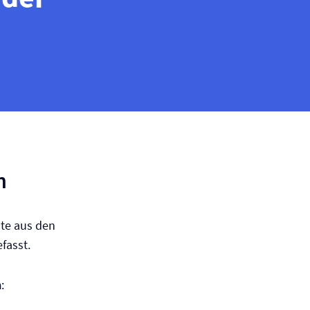
n
ute aus den
fasst.
n
: