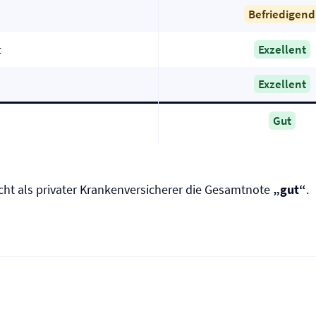
Befriedigend
t
Exzellent
Exzellent
Gut
cht als privater Kranken­versicherer die Gesamtnote
„gut“
.