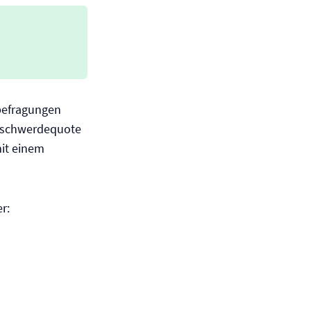
befragungen
 Beschwerdequote
mit einem
r: