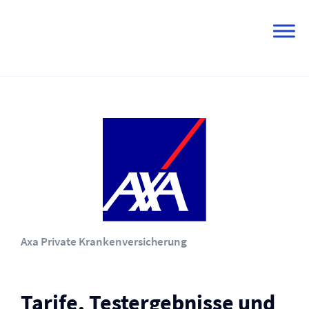
Skip
to
content
Axa Private Kranken­versicherung
Tarife, Testergebnisse und