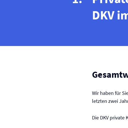
DKV im
Gesamtw
Wir haben für Si
letzten zwei Ja
Die DKV private 