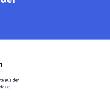
n
ute aus den
fasst.