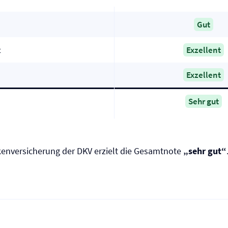
Gut
t
Exzellent
Exzellent
Sehr gut
ken­versicherung der DKV erzielt die Gesamtnote
„sehr gut“