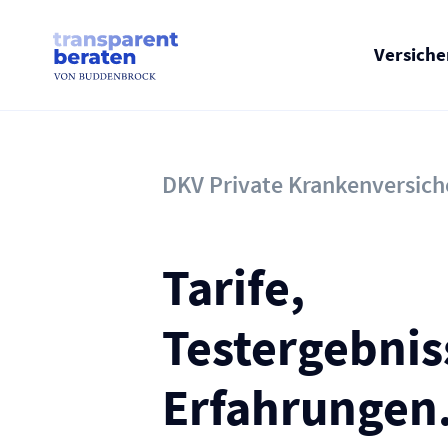
Skip
to
content
Versich
DKV Private Kranken­versic
Tarife,
Testergebnis
Erfahrungen