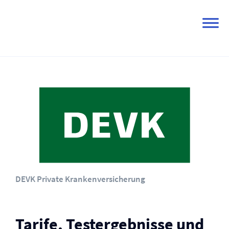
Skip
to
content
DEVK Private Kranken­versicherung
Tarife, Testergebnisse und