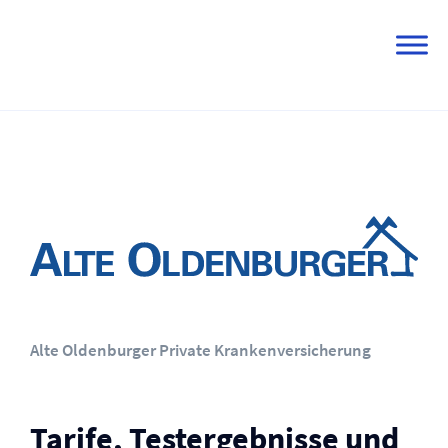
Skip
to
content
Alte Oldenburger Private Kranken­versicherung
Tarife, Testergebnisse und