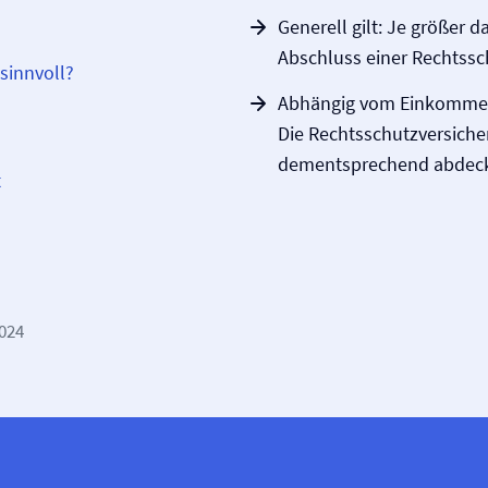
Generell gilt: Je größer d
Abschluss einer Rechtssc
 sinnvoll?
Abhängig vom Einkommen s
Die Rechtsschutz­versiche
dementsprechend abdec
t
2024