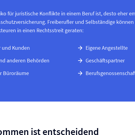
ko für juristische Konflikte in einem Beruf ist, desto eher em
schutz­versicherung. Freiberufler und Selbständige könne
teuren in einen Rechtsstreit geraten:
r und Kunden
Eigene Angestellte
nd anderen Behörden
Geschäftspartner
er Büroräume
Berufsgenossenschaf
ommen ist entscheidend