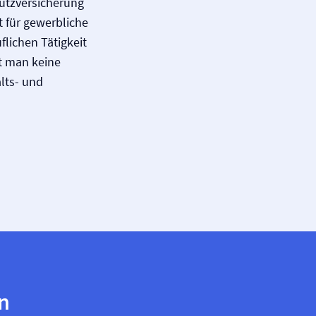
utz­versicherung
 für gewerbliche
flichen Tätigkeit
ßt man keine
lts- und
n