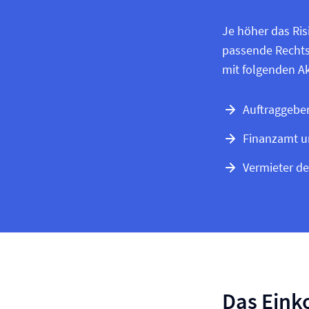
Je höher das Risi
passende Rechts
mit folgenden Ak
Auftraggebe
Finanzamt u
Vermieter d
Das Eink