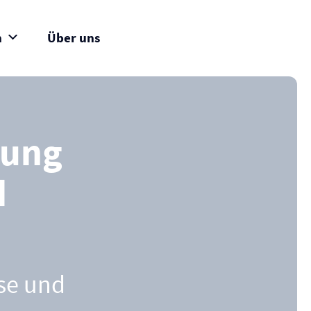
n
Über uns
rung
d
sse und