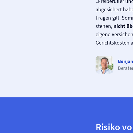
„Freiberufler un
abgesichert habe
Fragen gilt. Som
stehen,
nicht üb
eigene Versicher
Gerichtskosten a
Benjam
Berate
Risiko vo