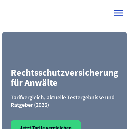
Skip
to
content
Rechtsschutz­versicherung
für Anwälte
Tarifvergleich, aktuelle Testergebnisse und
Ratgeber (2026)
Jetzt Tarife vergleichen