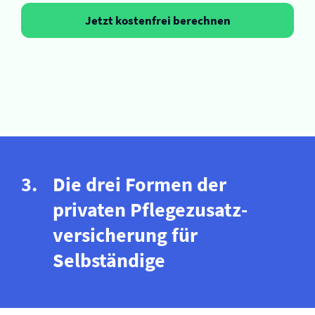
Jetzt kostenfrei berechnen
Die drei Formen der
privaten Pflegezusatz­
versicherung für
Selbständige