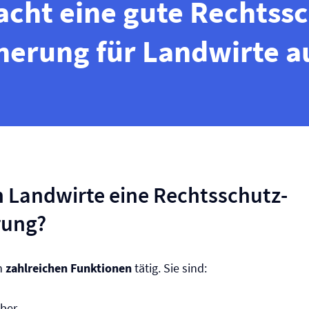
cht eine gute Rechtssc
herung für Landwirte a
 Landwirte eine Rechtsschutz­
rung?
in
zahlreichen Funktionen
tätig. Sie sind:
aber