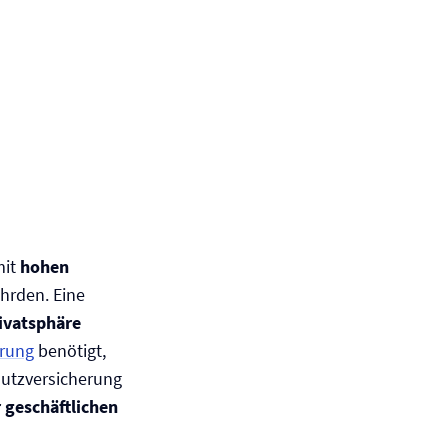
mit
hohen
hrden. Eine
ivatsphäre
erung
benötigt,
hutz­versicherung
 geschäftlichen