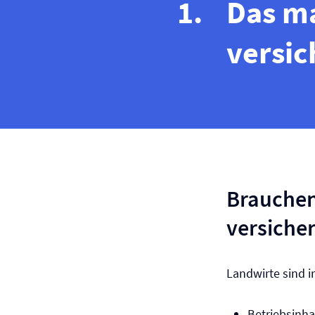
Das ma
versic
Brauchen
versiche
Landwirte sind 
Betriebsinh