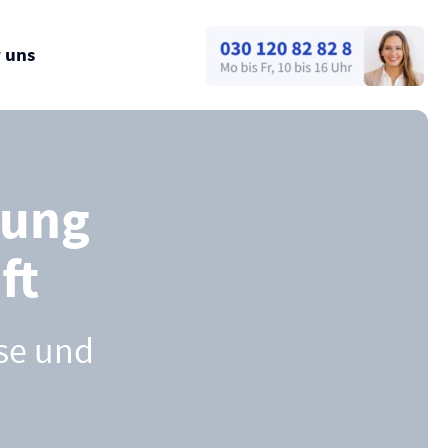
 uns
rung
ft
sse und