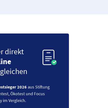
r direkt
line
rgleichen
estsieger 2026
aus Stiftung
test, Ökotest und Focus
 im Vergleich.