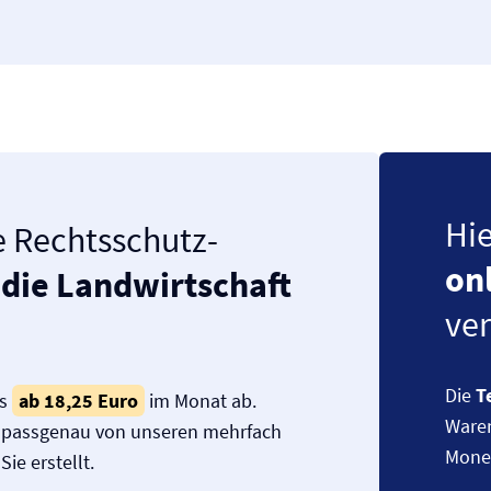
Hie
e Rechtsschutz­
on
 die Landwirtschaft
ve
Die
T
ts
ab 18,25 Euro
im Monat ab.
Waren
d passgenau von unseren mehrfach
Money
ie erstellt.