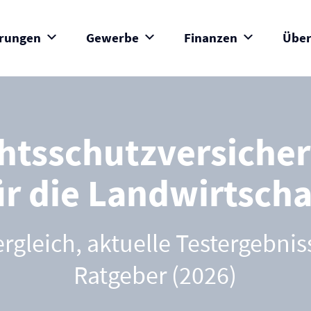
erungen
Gewerbe
Finanzen
Über
htsschutz­versiche
ür die Landwirtscha
ergleich, aktuelle Testergebni
Ratgeber (2026)