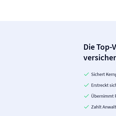
Die Top-V
versiche
Sichert Kern
Erstreckt si
Übernimmt R
Zahlt Anwal