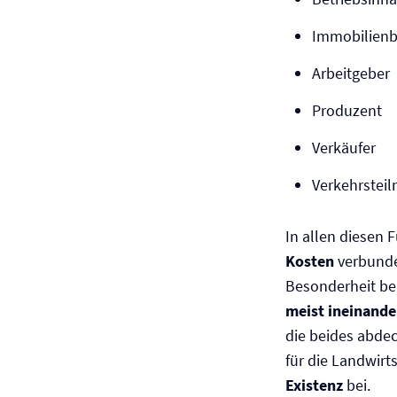
Immobilienbe
Arbeitgeber
Produzent
Verkäufer
Verkehrstei
In allen diesen 
Kosten
verbunden
Besonderheit bei
meist ineinande
die beides abdec
für die Landwirt
Existenz
bei.