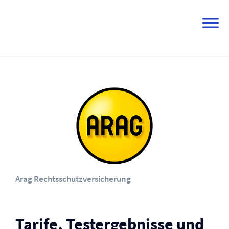
Skip
to
content
Arag Rechtsschutz­versicherung
Tarife, Testergebnisse und