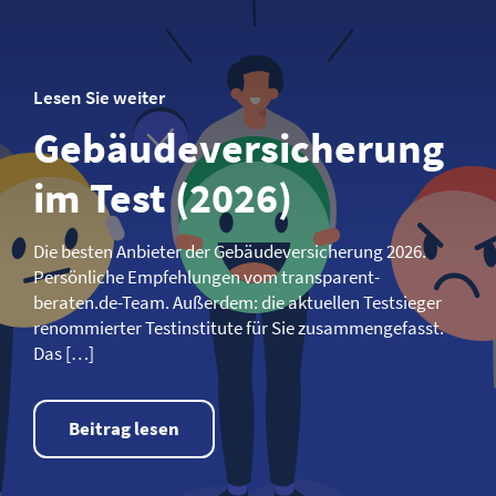
Lesen Sie weiter
Gebäude­­versicherung
im Test (2026)
Die besten Anbieter der Gebäude­­versicherung 2026.
Persönliche Empfehlungen vom transparent-
beraten.de-Team. Außerdem: die aktuellen Testsieger
renommierter Testinstitute für Sie zusammengefasst.
Das […]
Beitrag lesen