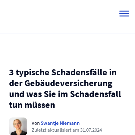
Skip
to
content
3 typische Schadensfälle in
der Gebäude­versicherung
und was Sie im Schadensfall
tun müssen
Von
Swantje Niemann
Zuletzt aktualisiert am
31.07.2024