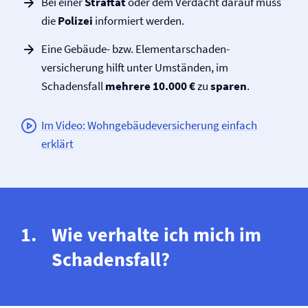
Bei einer
Straftat
oder dem Verdacht darauf muss
die
Polizei
informiert werden.
Eine Gebäude- bzw. Elementarschaden­
versicherung hilft unter Umständen, im
Schadensfall
mehrere 10.000 €
zu
sparen
.
Im Video: Wohngebäude­versicherung einfach
erklärt
Wie verhalte ich mich im
Schadensfall?