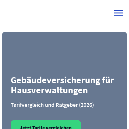
Skip
to
content
Gebäude­versicherung für
Haus­verwaltungen
Tarifvergleich und Ratgeber (2026)
Jetzt Tarife vergleichen