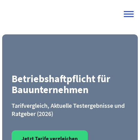
Skip
to
content
Betriebs­haftpflicht für
Bauunternehmen
Tarifvergleich, Aktuelle Testergebnisse und
Ratgeber (2026)
Jetzt Tarife vergleichen