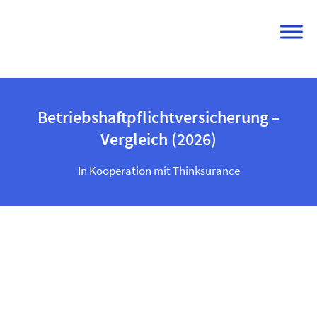
Skip
to
content
Betriebshaftpflichtversicherung –
Vergleich (2026)
In Kooperation mit Thinksurance