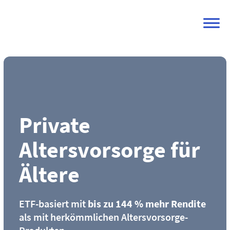
Skip
to
content
Private
Altersvorsorge für
Ältere
ETF-basiert mit
bis zu 144 % mehr Rendite
als mit herkömmlichen Altersvorsorge-